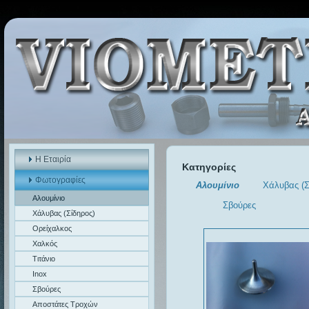
Η Εταιρία
Κατηγορίες
Φωτογραφίες
Αλουμίνιο
Χάλυβας (Σ
Αλουμίνιο
Σβούρες
Χάλυβας (Σίδηρος)
Ορείχαλκος
Χαλκός
Τιτάνιο
Inox
Σβούρες
Αποστάτες Τροχών