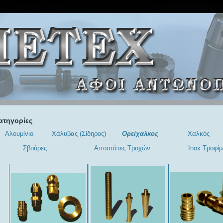
ατηγορίες
Αλουμίνιο
Χάλυβας (Σίδηρος)
Ορείχαλκος
Χαλκός
Σβούρες
Αποστάτες Τροχών
Inox Τροφί