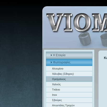
Η Εταιρία
Κ
Φωτογραφίες
Αλουμίνιο
Χάλυβας (Σίδηρος)
Ορείχαλκος
Χαλκός
Τιτάνιο
Inox
Σβούρες
Αποστάτες Τροχών