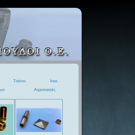
Τιτάνιο
Inox
μων
Ατμοποιητές